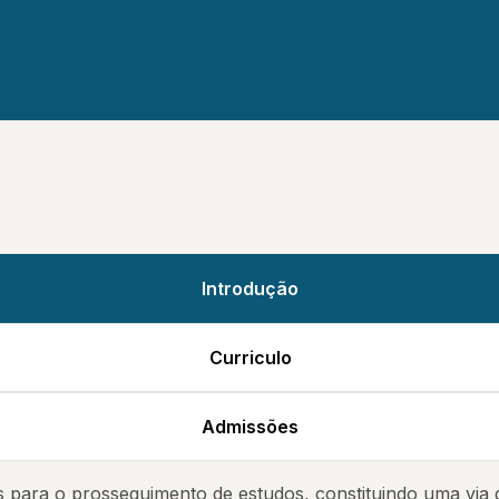
Carta De Missão Da Diretora
Portal Da Transparência
Projeto De Intervenção Da
Diretora
Introdução
Curriculo
Admissões
 para o prosseguimento de estudos, constituindo uma via 