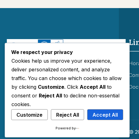
Li
We respect your privacy
Cookies help us improve your experience,
Hor
deliver personalized content, and analyze
Con
traffic. You can choose which cookies to allow
Doc
by clicking
Customize
. Click
Accept All
to
consent or
Reject All
to decline non-essential
cookies.
Redes Sociais:
Customize
Reject All
Accept All
Powered by
© 2