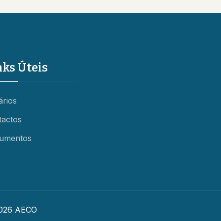
nks Úteis
ários
tactos
umentos
026 AECO