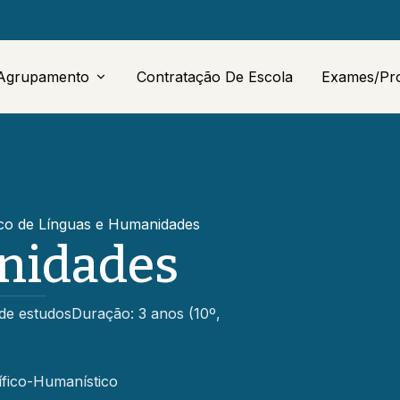
Agrupamento
Contratação De Escola
Exames/Pr
Acerca
Escolas
ico de Línguas e Humanidades
Serviços Administrativos
(Sede)
nidades
EMAEI
de estudosDuração: 3 anos (10º,
SPO
EQAVET
ífico-Humanístico
Oferta Educativa 2026/2027