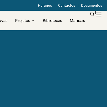
Horários
Contactos
Documentos
ovas
Projetos
Bibliotecas
Manuais
Erasmus +
Plano Cultural Do AECO/PNA