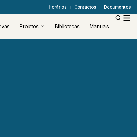
Horários
Contactos
Documentos
ovas
Projetos
Bibliotecas
Manuais
Erasmus +
Plano Cultural Do AECO/PNA