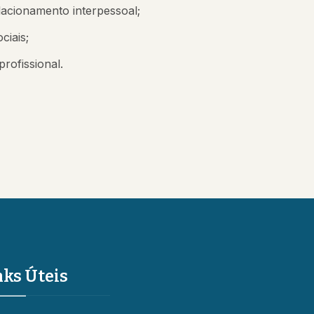
acionamento interpessoal;
ciais;
rofissional.
nks Úteis