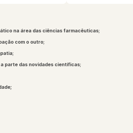
rático na área das ciências farmacêuticas
;
pação com o outro
;
patia
;
 a parte das novidades científicas
;
dade;