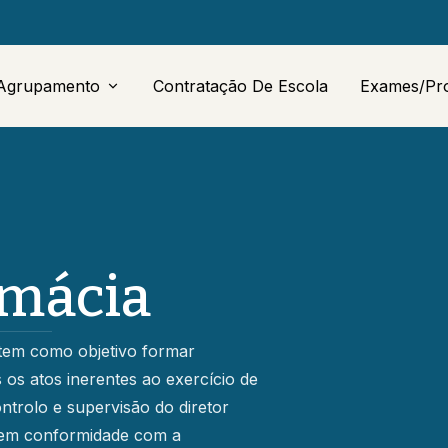
Agrupamento
Contratação De Escola
Exames/Pr
Acerca
Escolas
Serviços Administrativos
(Sede)
rmácia
EMAEI
 tem como objetivo formar
SPO
 os atos inerentes ao exercício de
EQAVET
trolo e supervisão do diretor
, em conformidade com a
Oferta Educativa 2026/2027