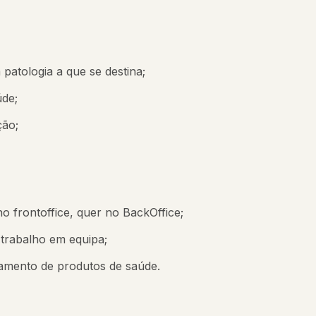
atologia a que se destina;
úde;
ção;
no frontoffice, quer no BackOffice;
 trabalho em equipa;
amento de produtos de saúde.