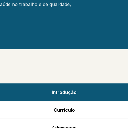
aúde no trabalho e de qualidade,
Carta De Missão Da Diretora
Portal Da Transparência
Projeto De Intervenção Da
Diretora
Introdução
Curriculo
Admissões